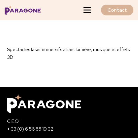
Contact
Spectacles laser immersifs alliant lumière, musique et effets
3D
C.E.O :
+ 33 (0) 6 56 88 19 32