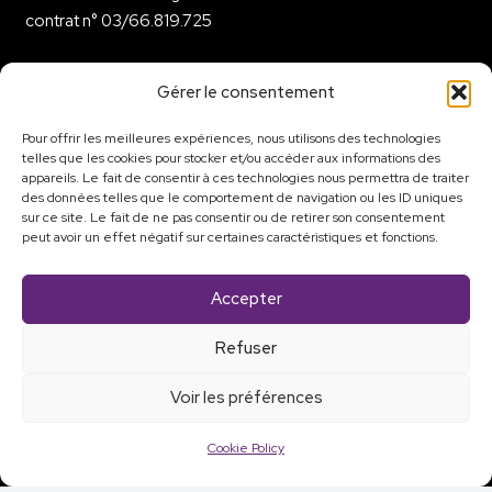
contrat n° 03/66.819.725
Gérer le consentement
Nos services
Pour offrir les meilleures expériences, nous utilisons des technologies
•
Laser
telles que les cookies pour stocker et/ou accéder aux informations des
•
Écran d’eau
appareils. Le fait de consentir à ces technologies nous permettra de traiter
•
Rideau d’eau
des données telles que le comportement de navigation ou les ID uniques
sur ce site. Le fait de ne pas consentir ou de retirer son consentement
•
Mapping Vidéo
peut avoir un effet négatif sur certaines caractéristiques et fonctions.
•
Fontaines
•
Flammes
Accepter
•
Son – Eclairages
•
Formations
Refuser
Voir les préférences
Qui sommes-nous ?
Cookie Policy
Contact